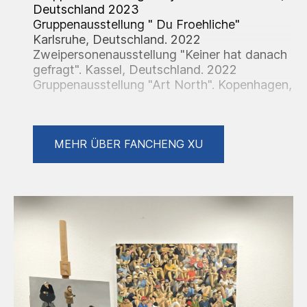
Deutschland 2023
Gruppenausstellung " Du Froehliche"
Karlsruhe, Deutschland. 2022
Zweipersonenausstellung "Keiner hat danach
gefragt". Kassel, Deutschland. 2022
Gruppenausstellung "Art North". Kopenhagen,
Dänemark 2022 Zweipersonenausstellung
"Green Space" im Kammertheater .
Deutschland 2021 Zweipersonenausstellung
MEHR ÜBER FANCHENG XU
“From a distance". Deutschland 2021
Gruppenausstellung "Die Beschaffenheit der
Wünsche". Städtisches Museum Hüfingen,
Deutschland 2021
Gruppenausstellung "Frühe Stile". Tianjin
China 2020
Gruppenausstellung "Den Zeitsybelcentrum".
Karlsruhe, Deutschland 2021
Einzelausstellung "Die Szene". Deutschland
2019
Gruppenausstellung "One Way to the West".