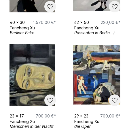
40
x
30
1.570,00 €*
62
x
50
220,00 €*
Fancheng Xu
Fancheng Xu
Berliner Ecke
Passanten in Berlin （Fine Art Print )
23
x
17
700,00 €*
29
x
23
700,00 €*
Fancheng Xu
Fancheng Xu
Menschen in der Nacht
die Oper