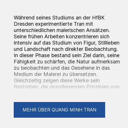
Während seines Studiums an der HfBK
Dresden experimentierte Tran mit
unterschiedlichen malerischen Ansätzen.
Seine frühen Arbeiten konzentrieren sich
intensiv auf das Studium von Figur, Stillleben
und Landschaft nach direkter Beobachtung.
In dieser Phase bestand sein Ziel darin, seine
Fähigkeit zu schärfen, die Natur aufmerksam
zu beobachten und das Gesehene in das
Medium der Malerei zu übersetzen.
Gleichzeitig zeigen diese Werke sein
Bestreben, die grundlegenden Prinzipien von
Komposition, Farbe und Bildaufbau zu
erfassen und zu verstehen. Sie sind stark von
der Dresdner Maltradition geprägt, ebenso
MEHR ÜBER QUANG MINH TRAN
wie von britischen modernen Malern wie
Frank Auerbach und Leon Kossoff sowie von
Künstlern der Bay Area, etwa Richard