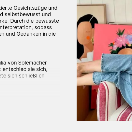
uzierte Gesichtszüge und
und selbstbewusst und
rke. Durch die bewusste
nterpretation, sodass
en und Gedanken in die
ulia von Solemacher
 entschied sie sich,
e sich schließlich
 an der Ludwig-
alerei an der Akademie