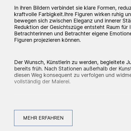
In ihren Bildern verbindet sie klare Formen, red
kraftvolle Farbigkeit.Ihre Figuren wirken ruhig 
bewegen sich zwischen Eleganz und innerer Stä
Reduktion der Gesichtszüge entsteht Raum für I
Betrachterinnen und Betrachter eigene Emotion
Figuren projezieren können.
Der Wunsch, Künstlerin zu werden, begleitete J
bereits früh. Nach Stationen außerhalb der Kunst
diesen Weg konsequent zu verfolgen und widmet
vollständig der Malerei.
Julia von Solemacher studierte Kunstpädagogik
Maximilians-Universität München sowie Freie M
der Bildenden Künste Kolbermoor.
MEHR ERFAHREN