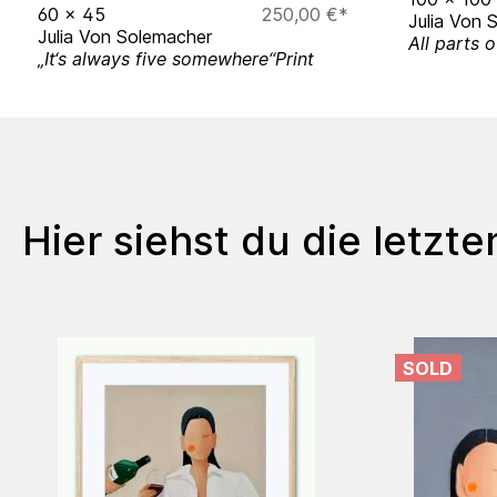
60
x
45
250,00 €*
Julia Von 
Julia Von Solemacher
All parts 
„It‘s always five somewhere“Print
Hier siehst du die letzt
SOLD