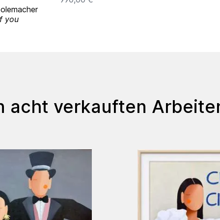
Solemacher
of you
en acht verkauften Arbeite