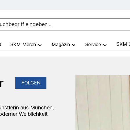
s
SKM G
SKM Merch
Magazin
Service
r
FOLGEN
ünstlerin aus München,
oderner Weiblichkeit