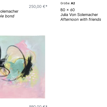
Größe:
A2
250,00 €*
80
x
60
Solemacher
Julia Von Solemacher
le bond
Afternoon with friends
990,00 €*