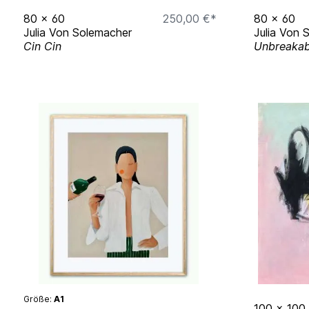
80
x
60
250,00 €*
80
x
60
Julia Von Solemacher
Julia Von 
Cin Cin
Unbreakab
Größe:
A1
100
x
100