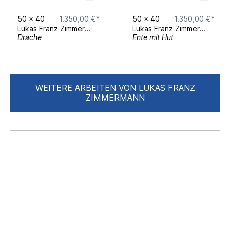
Seit 2017 Freiberuflich als Künstler aktiv.
50
Seit 2020 beim Studierenden-Kunstmarkt.
x
40
1.350,00 €*
50
x
40
1.350,00 €*
Lukas Franz Zimmermann
Lukas Franz Zimmermann
Drache
Ente mit Hut
Kleine Häuser am Wegrand.
WEITERE ARBEITEN VON LUKAS FRANZ
Schachteln mit Fassaden.
ZIMMERMANN
Das Puppenhaus in groß.
Bühnenbilder.
Ein Spielfeld zwischen Bedeutung und
Banalität,
Chaos und gefliesten Wänden.