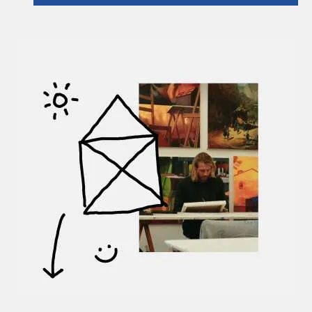
2019 Künstlerforum Bonn
2019 AHRTkomm Sinzig
2020 1. Sinziger Druck Kunst Festival
2021 Pittlerwerke Leipzig
2022 Künstlerforum Bonn
2022 Wachsfabrik Köln
2022 Fabrik45 Bonn
2022 K49 Köln
2022 AHRTkomm Sinzig
2022 Charity Aktion, Lions Club, Quartier
am Hafen, Köln
2022 Marstall am See, Starnberger See in
der Nähe von München
2023 Künstlerforum Bonn
2023 Fabrik 45
2023 Kurze Nacht, Atelier A. Orosz - K.
Reschke, Wiesbaden
2023 Galerie E30, Frankfurt
2023 Adventsausstellung Galerie Klüber,
Weinheim