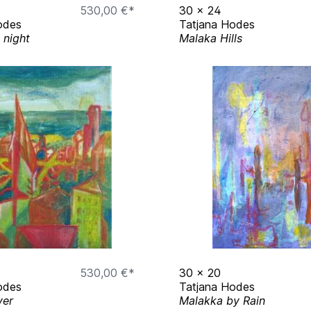
530,00 €*
30
x
24
odes
Tatjana Hodes
 night
Malaka Hills
530,00 €*
30
x
20
odes
Tatjana Hodes
ver
Malakka by Rain