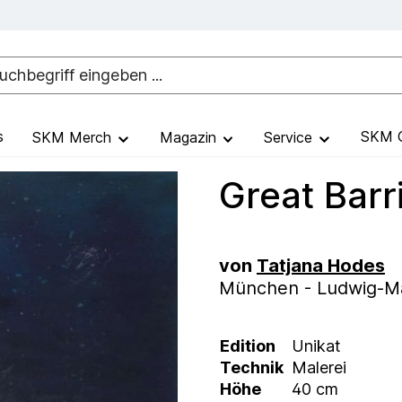
s
SKM G
SKM Merch
Magazin
Service
Great Barri
von
Tatjana Hodes
München - Ludwig-Max
Edition
Unikat
Technik
Malerei
Höhe
40 cm