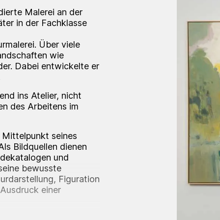
dierte Malerei an der
ter in der Fachklasse
rmalerei. Über viele
Landschaften wie
er. Dabei entwickelte er
.
nd ins Atelier, nicht
en des Arbeitens im
 Mittelpunkt seines
Als Bildquellen dienen
odekatalogen und
 seine bewusste
turdarstellung, Figuration
 Ausdruck einer