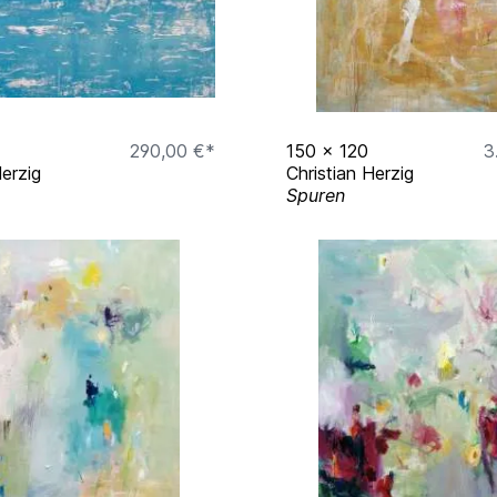
ain, <Blumenmeere>,
290,00 €*
150
x
120
3
Herzig
Christian Herzig
Spuren
t
eipzig
l, Hamburg