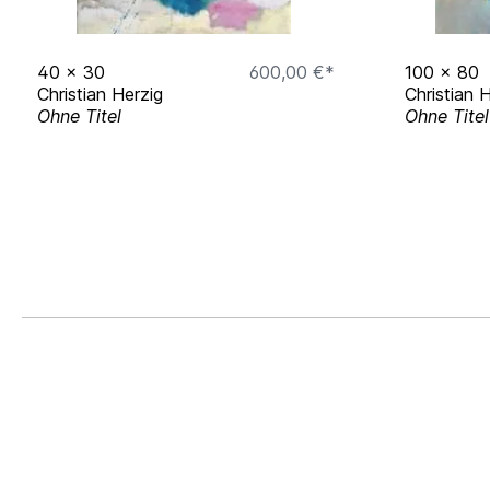
2009 Convoy Leipzig, Biksady Gallery, Budapes
40
x
30
600,00 €*
100
x
80
Christian Herzig
Christian 
Ohne Titel
Ohne Titel
2008 Zweidimensionale, Kunsthalle der Sparkass
2006 Junge Kunst 12, Galerie Kleindienst, Leipzi