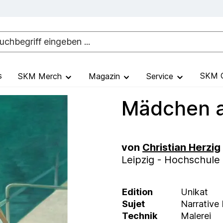
s
SKM G
SKM Merch
Magazin
Service
Mädchen 
von
Christian Herzig
Leipzig - Hochschule
Edition
Unikat
Sujet
Narrative
Technik
Malerei