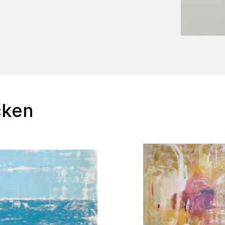
cken
in