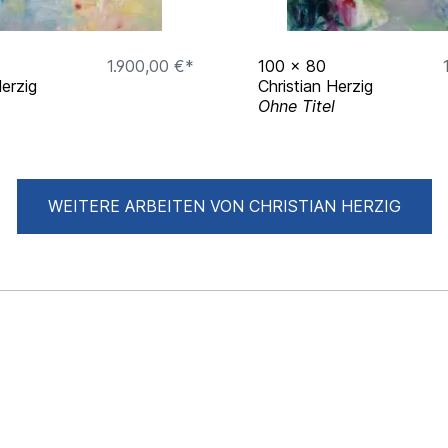
t
1.900,00 €*
100
x
80
Herzig
Christian Herzig
Ohne Titel
e Leipzig
g
WEITERE ARBEITEN VON CHRISTIAN HERZIG