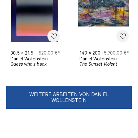
Schwerindustrie, Weltraum und Spiegelungen
im Kaffee können dabei in die
Farbkompositionen Eingang finden.
30.5
x
21.5
520,00 €*
140
x
200
5.900,00 €*
Daniel Wöllenstein
Daniel Wöllenstein
Guess who's back
The Sunset Violent
WEITERE ARBEITEN VON DANIEL
WÖLLENSTEIN