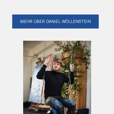
Ausstellungen (Auswahl)
MEHR ÜBER DANIEL WÖLLENSTEIN
2007 Blaumachen KunstWerk Köln
2008 Bogen 2: Straight from the HART -
2008 Lange Nacht der Museen –
„Festprozessionen und Diodramen“
2008-2009 Darwin – Design und Gestaltung
einer KVB Bahn anlässlich des Darwinjahrs
2009 mit Studierenden der Universität zu
Köln-
2011 „Fette Nager - Bello und Ich“ -
Museumsnacht - KunstWerk Köln
2016 nxnw Festival Kollaboration mit
Slobodan Kajkut „20 Interventionen“
2016 “Raum 500” - Ausstellung mit Olga