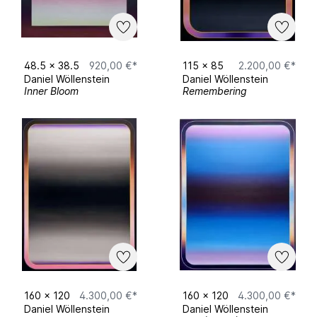
48.5
x
38.5
920,00 €*
115
x
85
2.200,00 €*
Upcoming
Daniel Wöllenstein
Daniel Wöllenstein
Inner Bloom
Remembering
Juni SKM Pop Up Ausstellung München
August SKM Community Ausstellung Leipzig
Artist Statement
Worum geht’s? Die Arbeiten stammen aus
dem Bilderzyklus „TUNING" - aus dem
Zeitraum 2018 bis heute, wobei die reinen
Farbsegmente erst seit 2021 die Oberhand im
„TUNING“ Zyklus übernehmen. Es geht um
160
x
120
4.300,00 €*
160
x
120
4.300,00 €*
Daniel Wöllenstein
Daniel Wöllenstein
eine sukzessive Entgegenständlichung und