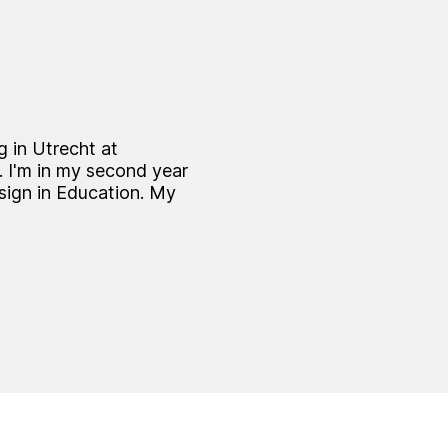
g in Utrecht at
 I'm in my second year
esign in Education. My