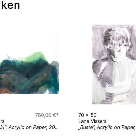
cken
780,00 €*
70
x
50
rs
Lana Vissers
„Bart (no. 3)”, Acrylic on Paper, 2019
„Buste”, Acrylic on Paper