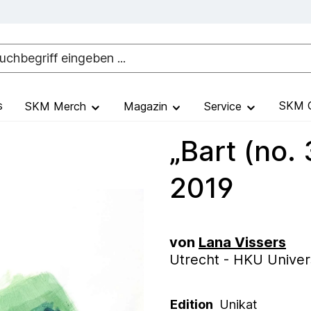
s
SKM G
SKM Merch
Magazin
Service
„Bart (no. 
2019
von
Lana Vissers
Utrecht - HKU Univers
Edition
Unikat