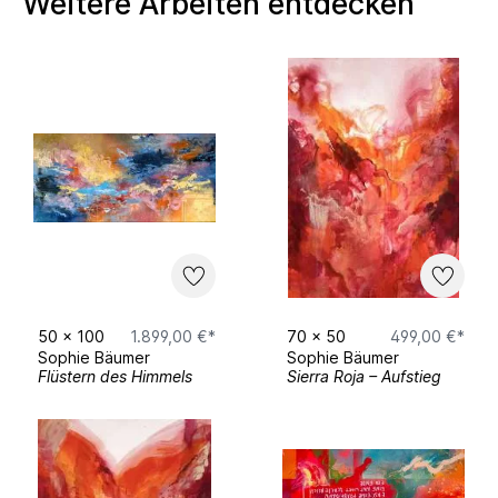
Weitere Arbeiten entdecken
50
x
100
1.899,00 €*
70
x
50
499,00 €*
Sophie Bäumer
Sophie Bäumer
Flüstern des Himmels
Sierra Roja – Aufstieg