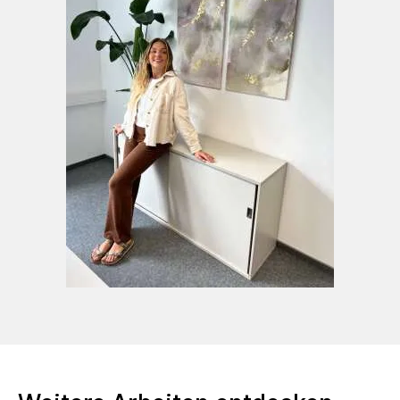
emotionaler Intensität und persönlichem
Ausdruck geprägt, was einen tiefen Einblick
in ihre eigene Reise der Selbstentdeckung
und Reflexion ermöglicht.Ihre Arbeiten sind
nicht nur visuell ansprechend, sondern regen
auch dazu an, über Themen wie Identität,
Emotionen und die Verbindung zwischen
Kunst und Therapie nachzudenken.
BACHELOR OF ARTSAlanus Hochschule für
Kunst und Gesellschaft 2017 bis 2020Kunst-
Pädagogik-Therapie mit dem Schwerpunkt
Malerei
GRUPPENAUSSTELLUNG an der Alanus
Hochschule 2018 & 2019
EINZELAUSTELLUNGKanzlei Kosak und
Wagner 2021 & 2022
Seit 2021 SKM Künstlerin