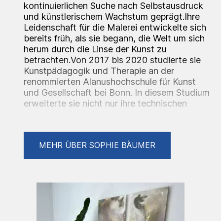
kontinuierlichen Suche nach Selbstausdruck
und künstlerischem Wachstum geprägt.Ihre
Leidenschaft für die Malerei entwickelte sich
bereits früh, als sie begann, die Welt um sich
herum durch die Linse der Kunst zu
betrachten.Von 2017 bis 2020 studierte sie
Kunstpädagogik und Therapie an der
renommierten Alanushochschule für Kunst
und Gesellschaft bei Bonn. In diesem Studium
erweiterte sie nicht nur ihre technischen
Fähigkeiten, sondern vertiefte auch ihr
Verständnis für die therapeutische Kraft der
Kunst.Heute lebt Sophie Bäumer in Stuttgart,
MEHR ÜBER SOPHIE BÄUMER
wo sie ihre Werke kreiert und ihren
künstlerischen Ausdruck weiterentwickelt.Ihr
Werke zeichnen sich durch ihre Vielseitigkeit
und Tiefe aus. In ihren Gemälden vereint sie
verschiedene Stile und Techniken, wodurch
sie eine einzigartige visuelle Sprache
entwickelt hat. Ihre Kunst ist oft von