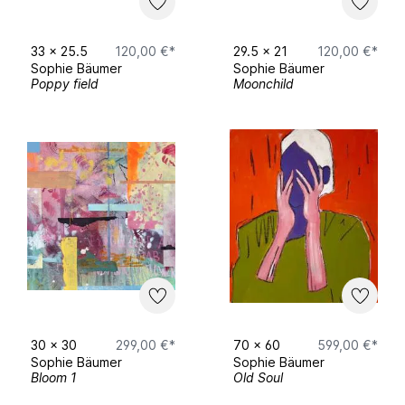
33
x
25.5
120,00 €*
29.5
x
21
120,00 €*
Sophie Bäumer
Sophie Bäumer
Poppy field
Moonchild
30
x
30
299,00 €*
70
x
60
599,00 €*
Sophie Bäumer
Sophie Bäumer
Bloom 1
Old Soul