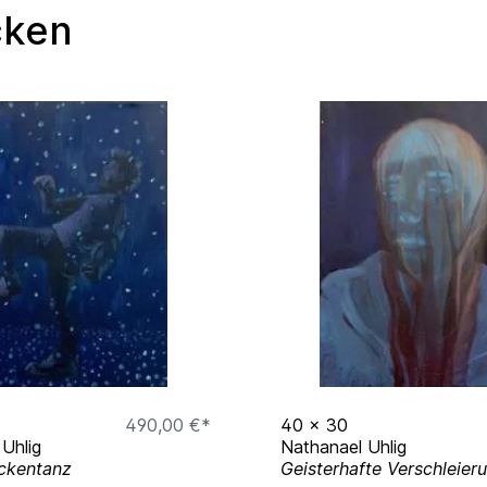
cken
490,00 €*
40
x
30
Uhlig
Nathanael Uhlig
ckentanz
Geisterhafte Verschleier