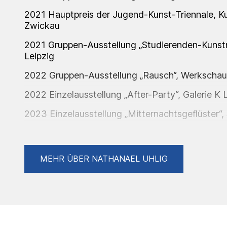
2021
Hauptpreis der Jugend-Kunst-Triennale, 
Zwickau
2021
Gruppen-Ausstellung „Studierenden-Kunstm
Leipzig
2022
Gruppen-Ausstellung „Rausch“, Werkschauh
2022
Einzelausstellung „After-Party“, Galerie K 
2023
Einzelausstellung „Mitternachtsgeflüster“, 
2024
Gruppenausstellung „Hinter den Wolken d
Leipzig
MEHR ÜBER NATHANAEL UHLIG
2024
Gruppenausstellung „NOSW“, Neurotitan Be
2025
Gruppenausstellung "Strange in a familiar