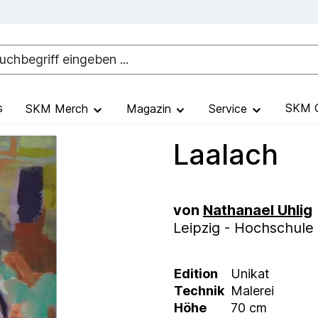
s
SKM G
SKM Merch
Magazin
Service
Laalach
von
Nathanael Uhlig
Leipzig - Hochschule
Edition
Unikat
Technik
Malerei
Höhe
70 cm