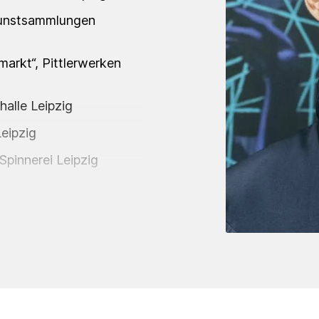
Kunstsammlungen
arkt“, Pittlerwerken
alle Leipzig
Leipzig
Spinnerei Leipzig
as Glühen“, Tapetenwerk
rlin
 Way", Kunstverein Aalen