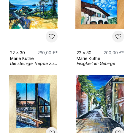
22
x
30
290,00 €*
22
x
30
200,00 €*
Marie Küthe
Marie Küthe
Die steinige Treppe zum Pazifik
Einigkeit im Gebirge