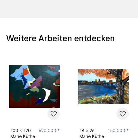
Weitere Arbeiten entdecken
100
x
120
690,00 €*
18
x
26
150,00 €*
Marie Küthe
Marie Küthe