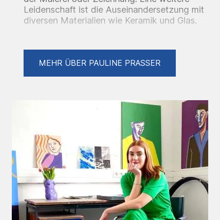
Leidenschaft ist die Auseinandersetzung mit
diversen Materialien wie Keramik und Glas.
Hierbei nutzt sie oft Texte, die sie
gestalterisch umsetzt.
MEHR ÜBER PAULINE PRASSER
Auf SKM findest Du von Pauline Prasser
inbesonders: Bunte Welten, figurative Werke
und spielerische Elemente, die Freude beim
Betrachten erzeugen.
Zeichnungen, Malereien und Keramiken sind
als Unikate zu erwerben und bringen Dir
hoffentlich einen Klecks Farbe in den Alltag.
Letzte Ausstellungen: