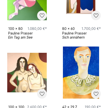
100
x
80
1.080,00 €*
80
x
60
1.700,00 €*
Pauline Prasser
Pauline Prasser
Ein Tag am See
Sich annähern
100
x
100
2.600,00 €*
42
x
29.7
190,00 €*