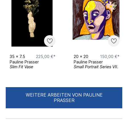
35
x
7.5
225,00 €*
20
x
20
150,00 €*
Pauline Prasser
Pauline Prasser
Slim Fit Vase
Small Portrait Series VII.
WEITERE ARBEITEN VON PAULINE
PRASSER