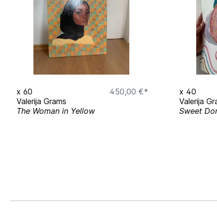
x
60
450,00 €*
x
40
Valerija Grams
Valerija G
The Woman in Yellow
Sweet Do