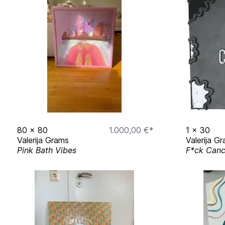
80
x
80
1.000,00 €*
1
x
30
Valerija Grams
Valerija G
Pink Bath Vibes
F*ck Canc