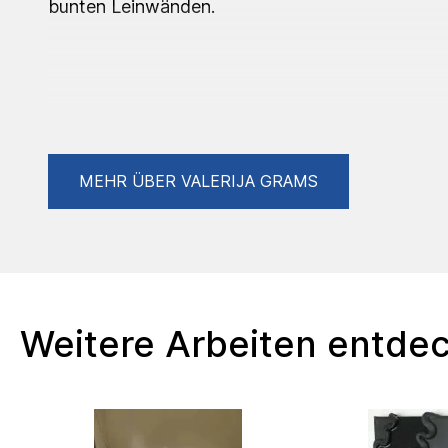
bunten Leinwänden.
Schon seit Kind auf war das Kreieren meine L
man anhand meiner Werke sehen kann. Vor all
MEHR ÜBER VALERIJA GRAMS
und Arten der Kunst ausprobiert um die volle K
auszuschöpfen. Experimente mit vielen Farbe
euch in meinen Werken.
Weitere Arbeiten entde