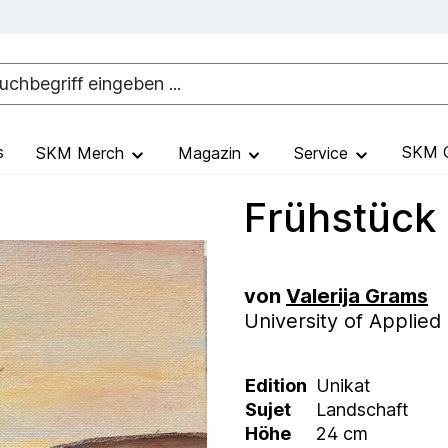
s
SKM G
SKM Merch
Magazin
Service
Frühstück 
von
Valerija Grams
University of Applied
Edition
Unikat
Sujet
Landschaft
Höhe
24 cm