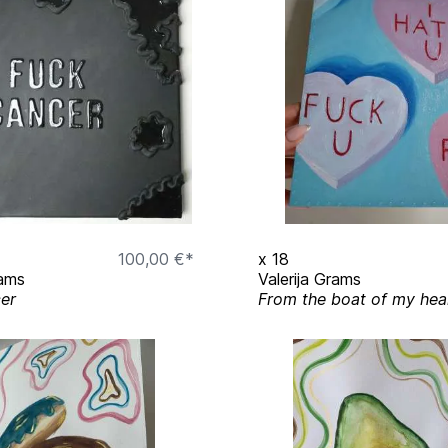
100,00 €*
x
18
rams
Valerija Grams
er
From the boat of my hear