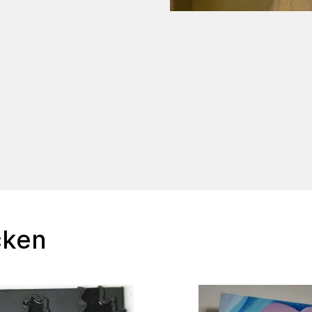
eidenschaft, welches
em werden neue Stile
reativität
n und mehr erwarten
cken