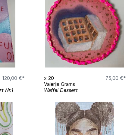
120,00 €*
x
20
75,00 €*
Valerija Grams
t Nr.1
Waffel Dessert