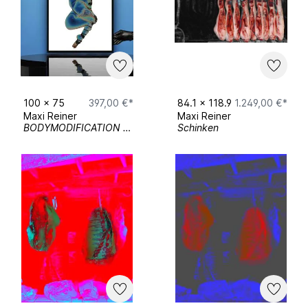
100
x
75
397,00 €*
84.1
x
118.9
1.249,00 €*
Maxi Reiner
Maxi Reiner
BODYMODIFICATION 01
Schinken