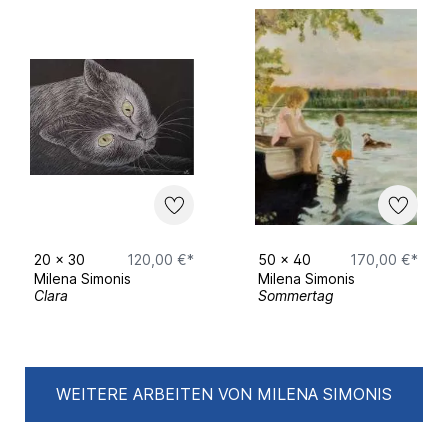
20
x
30
120,00 €*
50
x
40
170,00 €*
Milena Simonis
Milena Simonis
Clara
Sommertag
WEITERE ARBEITEN VON MILENA SIMONIS