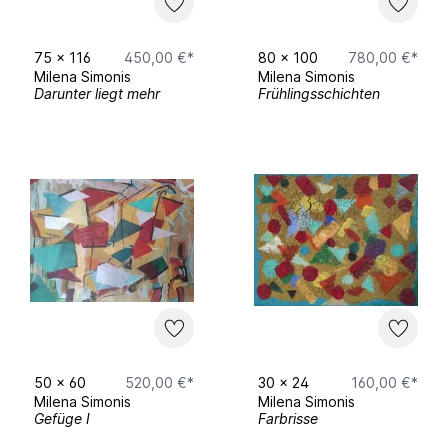
75
x
116
450,00 €*
80
x
100
780,00 €*
Milena Simonis
Milena Simonis
Darunter liegt mehr
Frühlingsschichten
50
x
60
520,00 €*
30
x
24
160,00 €*
Milena Simonis
Milena Simonis
Gefüge I
Farbrisse