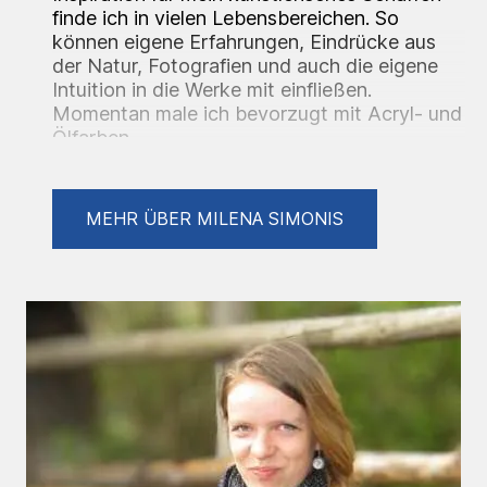
finde ich in vielen Lebensbereichen. So
können eigene Erfahrungen, Eindrücke aus
der Natur, Fotografien und auch die eigene
Intuition in die Werke mit einfließen.
Momentan male ich bevorzugt mit Acryl- und
Ölfarben.
Ausstellungen:
MEHR ÜBER MILENA SIMONIS
-2015, Galerieräume Praxis Dr. Prinz,
Augsburg
-2020, 25.10.-15.12., Karaffe - Weinhaus an
der Linde, Nürtingen
-2021, "Zwischendurch", Kultur-Café,
Nürtingen
-2021, "Trotzdem", Abschlussausstellung
Kunsttherapie BA, Nürtingen