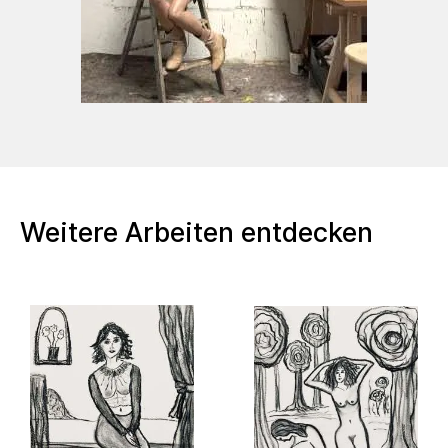
um tiefere Bedeutungen zu vermitteln.
Die Natur spielt seit der Kindheit eine
zentrale Rolle in Tinis künstlerischem
Schaffen. Ihre regelmäßigen Streifzüge durch
die Landschaft in Tirol,
Ihr verweilen an den Tiroler Bergseen und am
Türkisen Inn bieten ihr nicht nur Ruhe und
Inspiration sondern auch eine Fülle an
Motiven ,
Weitere Arbeiten entdecken
Tini wandelt ihre Erlebnisse und
Begegnungen um in ihre bezaubernden
Kunstwerke.
Eine bemerkenswertes Beispiel für ihre
Naturbeobachtungen ist die Serie Seerosen
Traum die entstanden sind am Thiersee und
am Hechtsee ,
in der sie die ganze Schönheit einfängt der