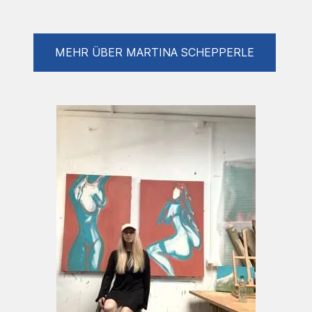
Techniken treu und bringt diese in einen
zeitgenössischen Kontext.
In einer Zeit die schnelllebig , digital wie im
MEHR ÜBER MARTINA SCHEPPERLE
Rausch davon fliegt , ohne Rast und Ruhe…
Bleibt Tini stehen, hält im Zeitraffer an
und verbindet ihre Kunst in einem
zeitgenössischen Kontext.
In ihren Gemälden und Zeichnungen finden
sich häufig Elemente des Symbolismus. Diese
Kunstbewegung , die im späten
19.Jahrhundert entstand,
zählt darauf ab ,Gefühle und Ideen durch
Symbole auszudrücken.
Tinis Werke sind durchdrungen von dieser
Philosophie; sie nutzt alltägliche Objekte und
Szenen aus der Natur, arbeitet mit Modellen,