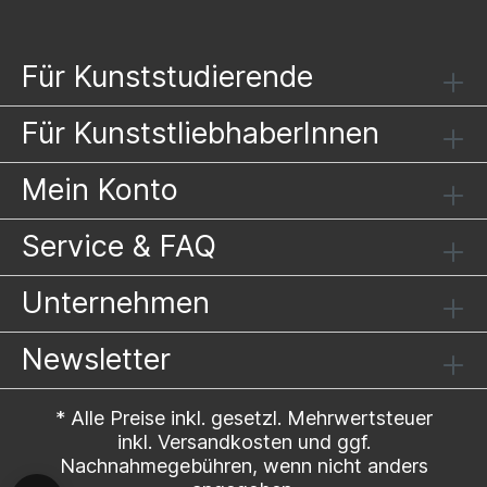
Presse
Für Kunststudierende
Für KunststliebhaberInnen
2021
- Loslassen für die Kunst
Mein Konto
2019
- Will meine Bilder mit der Welt teilen.
Service & FAQ
Unternehmen
Preise
Newsletter
• 2024 Innovations Preis Ideenreise 3.Platz
* Alle Preise inkl. gesetzl. Mehrwertsteuer
Kitzbühel Sparkasse
inkl.
Versandkosten
und ggf.
Nachnahmegebühren, wenn nicht anders