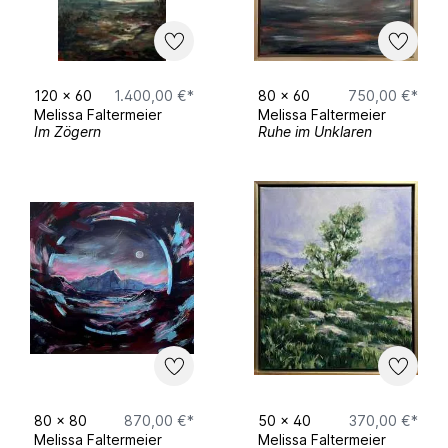
Projektarbeit mit der Universität
Regensburg
2019 Skulpturenausstellung Stadtbergen
120
x
60
1.400,00 €*
80
x
60
750,00 €*
Melissa Faltermeier
Melissa Faltermeier
Im Zögern
Ruhe im Unklaren
80
x
80
870,00 €*
50
x
40
370,00 €*
Melissa Faltermeier
Melissa Faltermeier