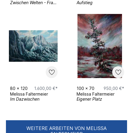
Zwischen Welten - Fragile Ordnung
Aufstieg
80
x
120
1.600,00 €*
100
x
70
950,00 €*
Melissa Faltermeier
Melissa Faltermeier
Im Dazwischen
Eigener Platz
WEITERE ARBEITEN VON MELISSA