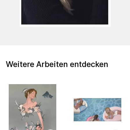
Ausbildung
Bachelor of arts in Kunst-Pädagogik-
Therapie
Alanus Hochschule für Kunst und
Gesellschaft
Weitere Arbeiten entdecken
Master of Education Kunst Einzelfach
GyGe
Universität Duisburg-Essen