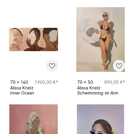
70
x
140
1.900,00 €*
70
x
50
890,00 €*
Alissa Knelz
Alissa Knelz
Inner Ocean
Schwimmring im Arm