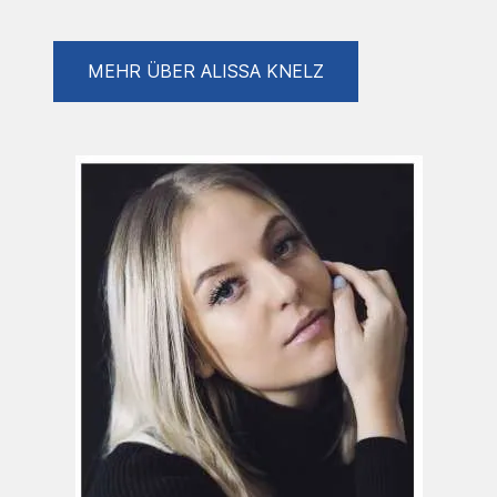
kombiniert werden. Dabei entsteht eine
Bildsprache, die sowohl Ruhe als auch Stärke
ausstrahlt.
MEHR ÜBER ALISSA KNELZ
Ein wiederkehrendes Motiv ihrer Arbeiten ist
die Darstellung von Frauen – als Sinnbild für
innere Kraft, Gelassenheit und Verbundenheit
mit ihrer Umgebung. Natürliche Elemente wie
Pflanzen, Tiere oder die Meereswelt
verschmelzen mit den Figuren und schaffen
poetische Bildwelten, in denen Verletzlichkeit
und Stärke gleichermaßen ihren Platz finden.
Ihre Gemälde laden dazu ein, einen Moment
innezuhalten und die Schönheit leiser, oft
übersehener Augenblicke wahrzunehmen.
Sie ist seit 2021 Teil von SKM.