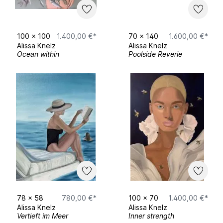
100
x
100
1.400,00 €*
70
x
140
1.600,00 €*
Alissa Knelz
Alissa Knelz
Ocean within
Poolside Reverie
78
x
58
780,00 €*
100
x
70
1.400,00 €*
Alissa Knelz
Alissa Knelz
Vertieft im Meer
Inner strength