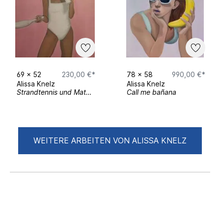
69
x
52
230,00 €*
78
x
58
990,00 €*
Alissa Knelz
Alissa Knelz
Strandtennis und Matcha
Call me bañana
WEITERE ARBEITEN VON ALISSA KNELZ