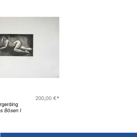
g Kunsthalle Emden,
nabrück, Deutschland
rück, Deutschland
k, Deutschland
200,00 €*
rgerding
s Bösen I