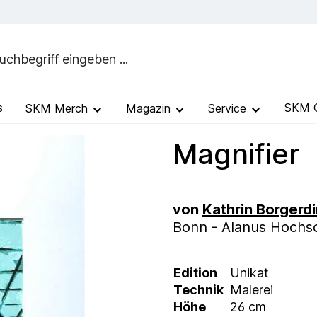
s
SKM G
SKM Merch
Magazin
Service
Magnifier
von
Kathrin Borgerd
Bonn - Alanus Hochsc
Edition
Unikat
Technik
Malerei
Höhe
26 cm