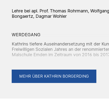
Lehre bei apl. Prof. Thomas Rohrmann, Wolfgang
Bongaertz, Dagmar Wohler
WERDEGANG
Kathrins tiefere Auseinandersetzung mit der Kun
Freiwilligen Sozialen Jahres an der renommierte
Malschule Emden im Zeitraum von 2016 bis 2017. 
die Ehre, als Assistentin für angesehene Künstl
Nicolaus Hippen zu arbeiten, was ihre kreative
beeinflusste.
MEHR ÜBER KATHRIN BORGERDING
Inspiriert von ihrer Erfahrungen, entschied sich 
der Kunst und Kunstgeschichte an der Universit
von 2017 bis 2021 ihre akademische Laufbahn ve
Studiums entdeckte sie ihre Affinität zur Malerei
Abschluss ihres Kunst- und Kunstgeschichtsstu