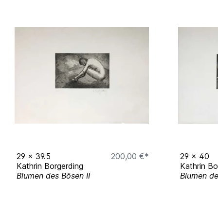
AUSSTELLUNGEN
2016 "Henri Nannen" Bildinstallation - Jahresta
Deutschland
2018 "Haare Und Kunst" Mitarbeiterporträts Os
2019 "Geschichten Und Porträts" Caritas Osnab
2020 "Computitional Art", Universität Osnabrüc
29
x
39.5
200,00 €*
29
x
40
Kathrin Borgerding
Kathrin Bo
Blumen des Bösen II
Blumen de