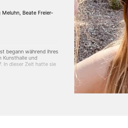
 Meluhn, Beate Freier-
st begann während ihres
n Kunsthalle und
In dieser Zeit hatte sie
er wie Vitor Ramos und
 Entwicklung maßgeblich
Kathrin für ein Studium
ät Osnabrück, an der sie
rfolgte. Während ihres
.
diums entschied sich