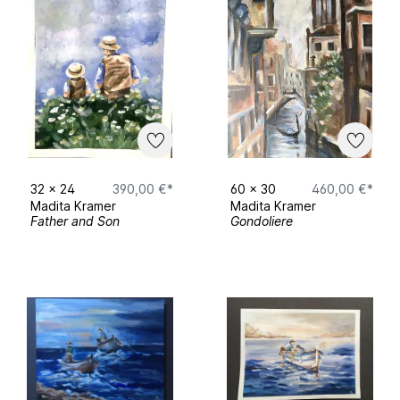
32
x
24
390,00 €*
60
x
30
460,00 €*
Madita Kramer
Madita Kramer
Father and Son
Gondoliere