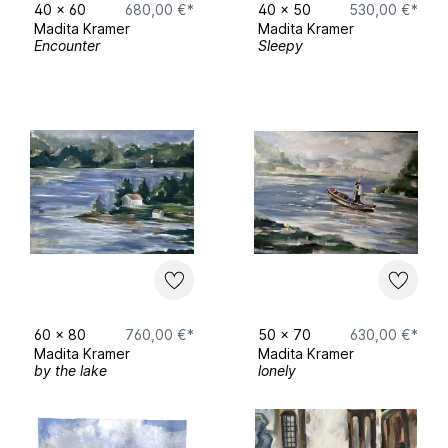
40
x
60
680,00 €*
40
x
50
530,00 €*
Madita Kramer
Madita Kramer
Encounter
Sleepy
60
x
80
760,00 €*
50
x
70
630,00 €*
Madita Kramer
Madita Kramer
by the lake
lonely