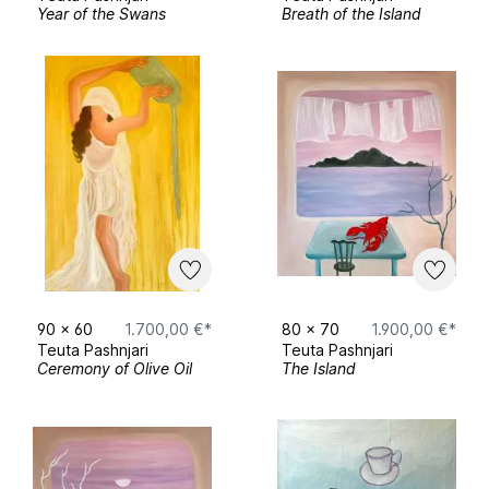
Year of the Swans
Breath of the Island
90
x
60
1.700,00 €*
80
x
70
1.900,00 €*
Teuta Pashnjari
Teuta Pashnjari
Ceremony of Olive Oil
The Island