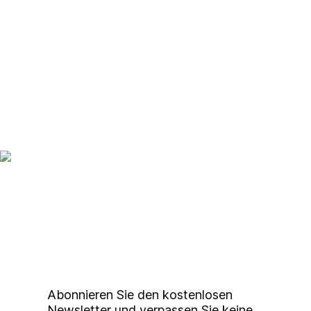
Up to date bleiben mit
unserem
Studierendenkunstmarkt
Newsletter
Abonnieren Sie den kostenlosen
Newsletter und verpassen Sie keine