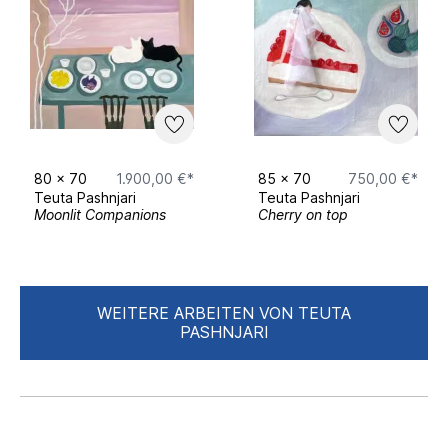
80
x
70
1.900,00 €*
85
x
70
750,00 €*
Teuta Pashnjari
Teuta Pashnjari
Moonlit Companions
Cherry on top
WEITERE ARBEITEN VON TEUTA
PASHNJARI