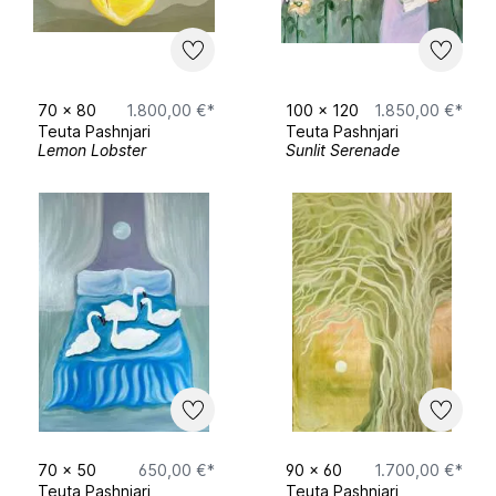
70
x
80
1.800,00 €*
100
x
120
1.850,00 €*
Teuta Pashnjari
Teuta Pashnjari
Lemon Lobster
Sunlit Serenade
70
x
50
650,00 €*
90
x
60
1.700,00 €*
Teuta Pashnjari
Teuta Pashnjari