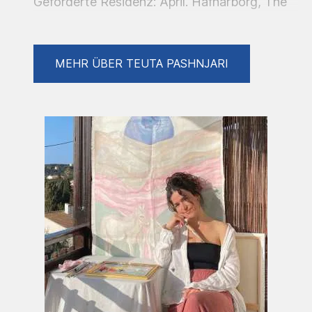
Geförderte Residenz: April. Hafnarborg, The
Hafnarfjördur Centre of Culture and Fine Art.
Island.
2024
MEHR ÜBER TEUTA PASHNJARI
Projektresidenz: Oktober. Nes Artist
Residency. Island.
Projektresidenz: August, September. Hub
Feenix Residency. Meltola, Finnland.
Projektresidenz: Juni, Juli. Culterim Gallery.
Berlin, Deutschland.
Napoleon Akademie: April. Napoleon
Komplex. Berlin, Deutschland.
2023
Projektresidenz: Juli. Culterim Gallery. Berlin-
Brandenburg, Deutschland.