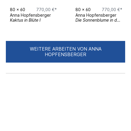
11–13 November 2022
– Frauen Museum,
80
x
60
770,00 €*
80
x
60
770,00 €*
Bonn, Germany
Anna Hopfensberger
Anna Hopfensberger
31 October–15 November 2018
– MIIT
Kaktus in Blüte I
Die Sonnenblume in der Vase
Museum, Turin, Italy
Magazine Features
April, May & June 2023
– British Vogue
WEITERE ARBEITEN VON ANNA
(Print Issues)
HOPFENSBERGER
May & June 2023
– Tatler Magazine
(Print Issues)
December 2018
– Architectural Digest,
New York, USA
Public Projects
03 December 2022–16 April 2023
– Art
Project at Kristallhütte, Zillertal, Austria
Solo Exhibitions