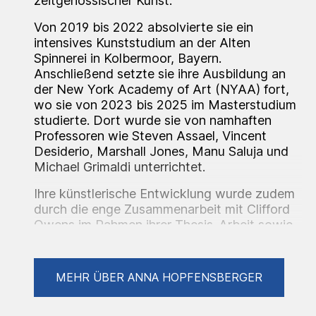
zeitgenössischer Kunst.
Von 2019 bis 2022 absolvierte sie ein
intensives Kunststudium an der Alten
Spinnerei in Kolbermoor, Bayern.
Anschließend setzte sie ihre Ausbildung an
der New York Academy of Art (NYAA) fort,
wo sie von 2023 bis 2025 im Masterstudium
studierte. Dort wurde sie von namhaften
Professoren wie Steven Assael, Vincent
Desiderio, Marshall Jones, Manu Saluja und
Michael Grimaldi unterrichtet.
Ihre künstlerische Entwicklung wurde zudem
durch die enge Zusammenarbeit mit Clifford
Owens im Rahmen ihrer Thesis-Arbeit sowie
durch kritische Begleitungen von Ana
Benaroya geprägt.
MEHR ÜBER ANNA HOPFENSBERGER
„Wäre ich Dichterin, würde ich Märchen und