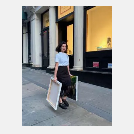
Sagen schreiben.“
Anna Hopfensberger arbeitet vorwiegend im
Medium der Malerei. Farbe, Form und der
sichtbare Pinselstrich bilden das Zentrum
ihrer künstlerischen Praxis. Durch intensive
Farbkontraste, eine expressive Pinselführung
und verdichtete Kompositionen entstehen
figurative Bildwelten von starker Präsenz,
Dynamik und psychologischer Spannung.
Ihre malerische Sprache steht in einem
offenen Dialog mit der autonomen
Farbauffassung von Henri Matisse und Pierre
Bonnard, dem körperlich aufgeladenen
Duktus Chaïm Soutines, der
kompositorischen Verdichtung Max
Beckmanns und der klaren Flächigkeit
Gabriele Münters. Diese kunsthistorischen