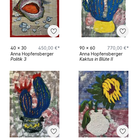
Timeline – Anna Hopfensberger
Education
2023–2025
– Master of Fine Arts in
Painting at New York Academy of Art,
New York, USA
40
x
30
450,00 €*
90
x
60
770,00 €*
2019–2022
– Art Study at the Art
Anna Hopfensberger
Anna Hopfensberger
Academy in Kolbermoor, Bavaria,
Politik 3
Kaktus in Blüte II
Germany
Art Fairs
09–12 March 2023
– Word ART Dubai,
Dubai, UAE
11–16 February 2021
– 18th Annual Palm
Beach Show, Florida, USA
Museum Exhibitions
20–24 May 2023
– National Museum of
Egyptian Civilization (NMEC), Egypt