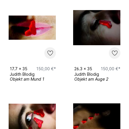
1981
geboren und ausgewachsen in Suhl
(Thüringen) und Schwerin (Mecklenburg-
Vorpommern), lebt und arbeitet seit 2013 in
Villingen-Schwenningen (Baden-
Württemberg)
Ausstellungen und Beteiligungen
17.7
x
35
150,00 €*
26.3
x
35
150,00 €*
Judith Blodig
Judith Blodig
Objekt am Mund 1
Objekt am Auge 2
seit 2020
Studium der Bildenden Kunst an der
Macromedia Hochschule Freiburg bei Ben
Hübsch
2020