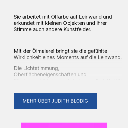
Sie arbeitet mit Ölfarbe auf Leinwand und
erkundet mit kleinen Objekten und ihrer
Stimme auch andere Kunstfelder.
Mit der Ölmalerei bringt sie die gefühlte
Wirklichkeit eines Moments auf die Leinwand.
Die Lichtstimmung,
Oberflächeneigenschaften und
Flächenverhältnisse nutzt sie, um die Intimität
des Augenblicks und die Verbindung der
Protagonisten zu zeigen.
MEHR ÜBER JUDITH BLODIG
Inspiriert durch ihre persönlichen
Verbindungen, schaffen ihre Arbeiten Räume
zur Reflexion über Emotionalität, Distanz und