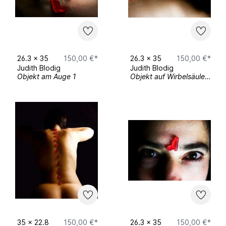
Ausstellungsbeteiligung an der Initiative
„Lock Down Look Up“ in Freiburg
Rundgang der Hochschule Macromedia
Freiburg
26.3
x
35
150,00 €*
26.3
x
35
150,00 €*
Judith Blodig
Judith Blodig
Objekt am Auge 1
Objekt auf Wirbelsäule 3
2021
1. Open Atelier Blodigart
2023
2. Open Atelier Blodigart Frühjahrsausstellung
des Kunstverein Trossingen
05/
Ausstellungsbeteiligung an der
Frühjahrsausstellung des Kunstverein
Trossingen
35
x
22.8
150,00 €*
26.3
x
35
150,00 €*