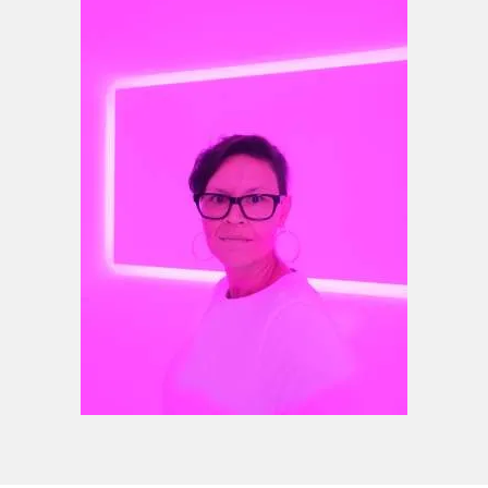
Berührung.
Vita
2025
Bachelor of Fine Arts - Freischaffende
Künstlerin
seit 2020
Studium der Bildenden Kunst an der
Macromedia Hochschule Freiburg bei Ben
Hübsch