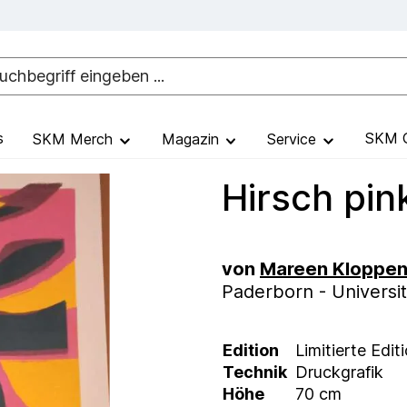
s
SKM G
SKM Merch
Magazin
Service
Hirsch pin
von
Mareen Kloppen
Paderborn - Universit
Edition
Limitierte Edit
Technik
Druckgrafik
Höhe
70 cm