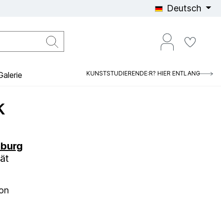
Deutsch
KUNSTSTUDIERENDE:R? HIER ENTLANG
alerie
k
burg
ät
ion