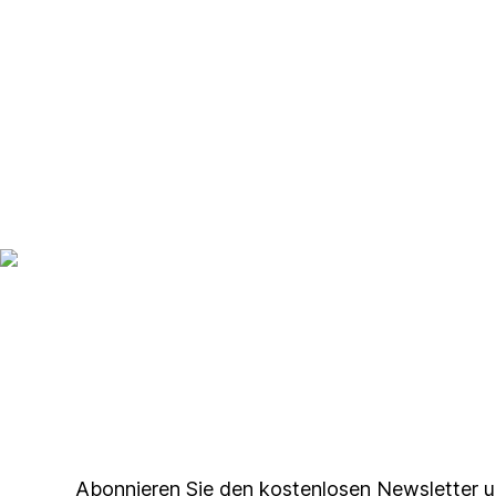
Up to date bleiben mit un
Studierendenkunstmarkt N
Abonnieren Sie den kostenlosen Newsletter u