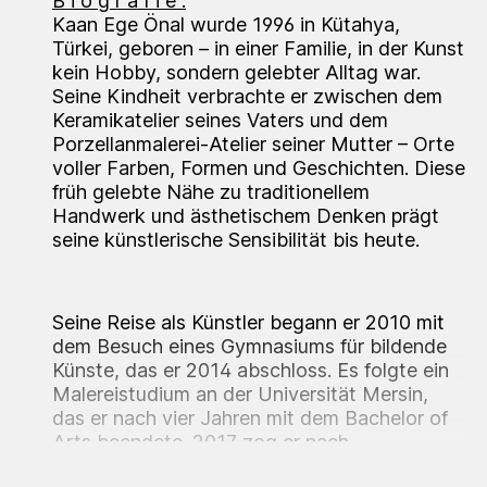
B i o g r a f i e :
Kaan Ege Önal wurde 1996 in Kütahya,
Türkei, geboren – in einer Familie, in der Kunst
kein Hobby, sondern gelebter Alltag war.
Seine Kindheit verbrachte er zwischen dem
Keramikatelier seines Vaters und dem
Porzellanmalerei-Atelier seiner Mutter – Orte
voller Farben, Formen und Geschichten. Diese
früh gelebte Nähe zu traditionellem
Handwerk und ästhetischem Denken prägt
seine künstlerische Sensibilität bis heute.
Seine Reise als Künstler begann er 2010 mit
dem Besuch eines Gymnasiums für bildende
Künste, das er 2014 abschloss. Es folgte ein
Malereistudium an der Universität Mersin,
das er nach vier Jahren mit dem Bachelor of
Arts beendete. 2017 zog er nach
Deutschland – auf der Suche nach neuen