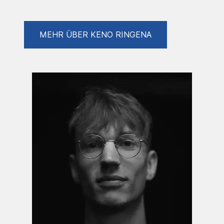
Ungewissheit im Leben. Ich frage mich was
die Zukunft bringen wird und wo mein Platz in
dieser Welt ist.
MEHR ÜBER KENO RINGENA
Doch trotz, oder gerade wegen, dieser
Ungewissheit bin ich ein Träumer. Ich habe
Visionen und Ziele die ich erreichen will.
Meine Träume überwinden die Zweifel des
Lebens und gestalten meine Zukunft.
In meiner Kunst werden neue Welten
erschaffen. Es werden Orte kreiert,
unentdeckte Länder betreten die es sonst nie
gegeben hätte.
Wo geht nun die Reise hin? Ich weiß es nicht,
aber hoffentlich in eine Welt voller Fantasie
und Abenteuer.