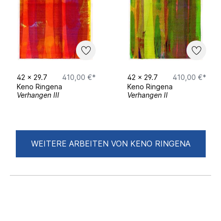
42
x
29.7
410,00 €*
42
x
29.7
410,00 €*
Keno Ringena
Keno Ringena
Verhangen III
Verhangen II
WEITERE ARBEITEN VON KENO RINGENA