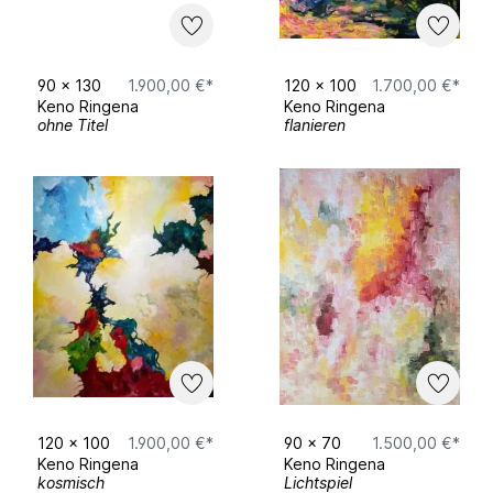
90
x
130
1.900,00 €*
120
x
100
1.700,00 €*
Keno Ringena
Keno Ringena
ohne Titel
flanieren
120
x
100
1.900,00 €*
90
x
70
1.500,00 €*
Keno Ringena
Keno Ringena
kosmisch
Lichtspiel