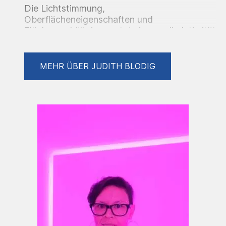
Die Lichtstimmung,
Oberflächeneigenschaften und
Flächenverhältnisse nutzt sie, um die Intimität
des Augenblicks und die Verbindung der
Protagonisten zu zeigen.
MEHR ÜBER JUDITH BLODIG
Inspiriert durch ihre persönlichen
Verbindungen, schaffen ihre Arbeiten Räume
zur Reflexion über Emotionalität, Distanz und
Berührung.
Vita
2025