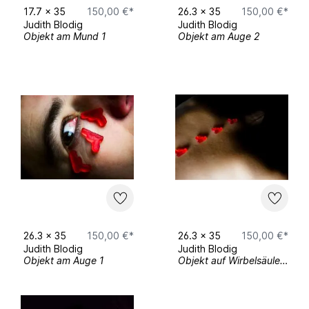
17.7
x
35
150,00 €*
26.3
x
35
150,00 €*
Judith Blodig
Judith Blodig
Objekt am Mund 1
Objekt am Auge 2
seit 2020
Studium der Bildenden Kunst an der
Macromedia Hochschule Freiburg bei Ben
Hübsch
2020
Ausstellungsbeteiligung an der Initiative
„Lock Down Look Up“ in Freiburg
Rundgang der Hochschule Macromedia
Freiburg
26.3
x
35
150,00 €*
26.3
x
35
150,00 €*
Judith Blodig
Judith Blodig
Objekt am Auge 1
Objekt auf Wirbelsäule 3
2021
1. Open Atelier Blodigart