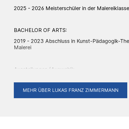
2025 - 2026 Meisterschüler in der Malereiklass
BACHELOR OF ARTS:
2019 - 2023 Abschluss in Kunst-Pädagogik-The
Malerei
Ausstellungen (Auswahl):
2018/2019 „Streetartenexperiment“ an öffent
2019 Künstlerforum Bonn
MEHR ÜBER LUKAS FRANZ ZIMMERMANN
2019 AHRTkomm Sinzig
2020 1. Sinziger Druck Kunst Festival
2021 Pittlerwerke Leipzig
2022 Künstlerforum Bonn
2022 Wachsfabrik Köln
2022 Fabrik45 Bonn