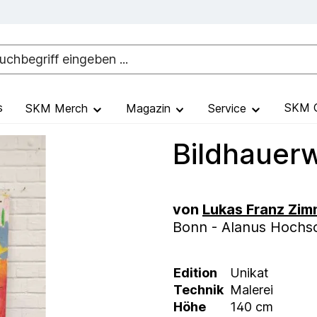
s
SKM G
SKM Merch
Magazin
Service
Bildhauer
von
Lukas Franz Zi
Bonn - Alanus Hochsc
Edition
Unikat
Technik
Malerei
Höhe
140 cm