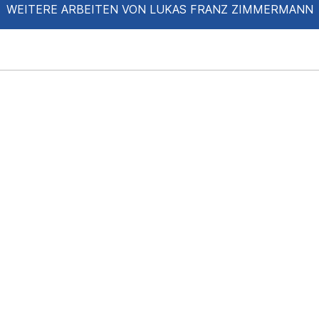
WEITERE ARBEITEN VON LUKAS FRANZ ZIMMERMANN
mit Andrew Friedrich
f-Vision, mit Case
y Hunold
sammen mit ihm und
i Wettbewerb, Hansriegel