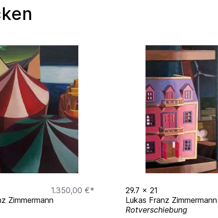
cken
m Hafen, Köln
der Nähe von München
schke, Wiesbaden
einheim
1.350,00 €*
29.7
x
21
nz Zimmermann
Lukas Franz Zimmermann
einheim
Rotverschiebung
, Wiesbaden