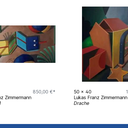
 Köln
g, Bonn
onn Poppelsdorf
einheim
850,00 €*
50
x
40
nz Zimmermann
Lukas Franz Zimmermann
1
Drache