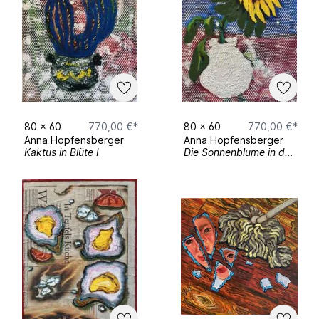
Project at Kristallhütte, Zillertal, Austria
Solo Exhibitions
21 April–05 June 2022
–
Body Talk
,
Kunstquartier, Leonberg, Germany
Collective Exhibition
80
x
60
770,00 €*
80
x
60
770,00 €*
03.-24.04.2026 –
Collective
, Autoren
Anna Hopfensberger
Anna Hopfensberger
Galerie 1 "Bilder, Briefe, Noten XVIV",
Kaktus in Blüte I
Die Sonnenblume in der Vase
Munich, Germany
31.01–01.08.2026 – Collective
"Polyphonic Views" with Dr. Hans Riegel-
Stiftung in Kulturbunker in Bonn, Germany
08–17 May 2025 –
MFA Thesis
Exhibition
, New York Academy of Art,
New York, USA
28 Maerz–06 April 2025 – Collective at
"
All the Light I See" with the
Van Der
Plas Gallery, New York, USA