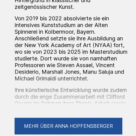
Hintergrund in klassischer und
zeitgenössischer Kunst.
Von 2019 bis 2022 absolvierte sie ein
intensives Kunststudium an der Alten
Spinnerei in Kolbermoor, Bayern.
Anschließend setzte sie ihre Ausbildung an
der New York Academy of Art (NYAA) fort,
wo sie von 2023 bis 2025 im Masterstudium
studierte. Dort wurde sie von namhaften
Professoren wie Steven Assael, Vincent
Desiderio, Marshall Jones, Manu Saluja und
Michael Grimaldi unterrichtet.
Ihre künstlerische Entwicklung wurde zudem
durch die enge Zusammenarbeit mit Clifford
Owens im Rahmen ihrer Thesis-Arbeit sowie
durch kritische Begleitungen von Ana
Benaroya geprägt.
MEHR ÜBER ANNA HOPFENSBERGER